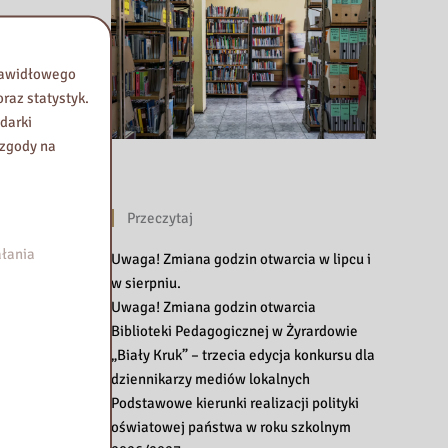
prawidłowego
raz statystyk.
darki
 zgody na
Przeczytaj
łania
Uwaga! Zmiana godzin otwarcia w lipcu i
w sierpniu.
Uwaga! Zmiana godzin otwarcia
Biblioteki Pedagogicznej w Żyrardowie
„Biały Kruk” – trzecia edycja konkursu dla
dziennikarzy mediów lokalnych
Podstawowe kierunki realizacji polityki
oświatowej państwa w roku szkolnym