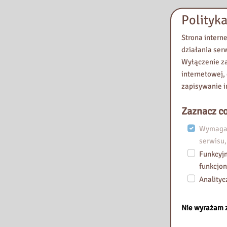
Polityka
Strona intern
działania ser
Wyłączenie za
internetowej,
zapisywanie i
Zaznacz co
Wymagan
serwisu,
Funkcyjn
funkcjon
Analityc
Nie wyrażam 