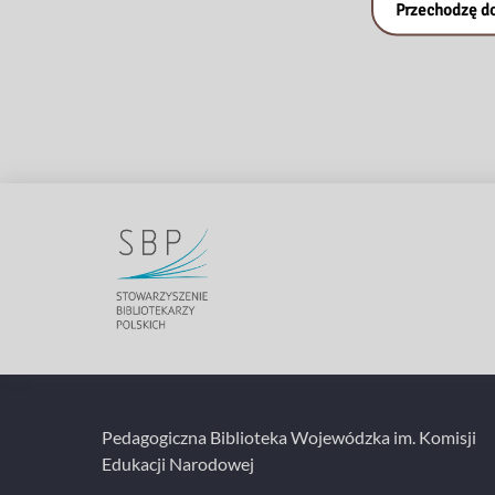
Przechodzę do
Pedagogiczna Biblioteka Wojewódzka im. Komisji
Edukacji Narodowej