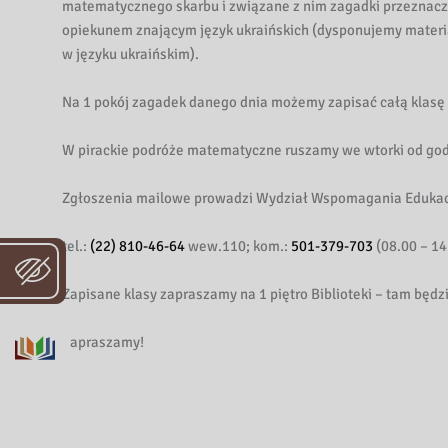
matematycznego skarbu i związane z nim zagadki przeznaczo
opiekunem znającym język ukraińskich (dysponujemy mater
w języku ukraińskim).
Na 1 pokój zagadek danego dnia możemy zapisać całą klasę
W pirackie podróże matematyczne ruszamy we wtorki od god
Zgłoszenia mailowe prowadzi Wydział Wspomagania Edukac
tel.:
(22) 810-46-64
wew.110; kom.:
501-379-703
(08.00 – 14
Zapisane klasy zapraszamy na 1 piętro Biblioteki – tam będzi
Zapraszamy!