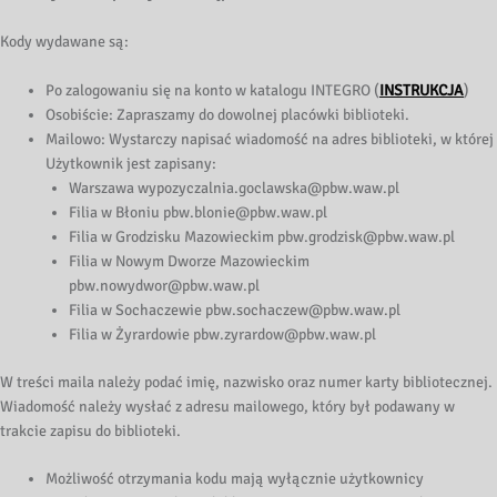
Kody wydawane są:
Po zalogowaniu się na konto w katalogu INTEGRO (
INSTRUKCJA
)
Osobiście: Zapraszamy do dowolnej placówki biblioteki.
Mailowo: Wystarczy napisać wiadomość na adres biblioteki, w której
Użytkownik jest zapisany:
Warszawa wypozyczalnia.goclawska@pbw.waw.pl
Filia w Błoniu pbw.blonie@pbw.waw.pl
Filia w Grodzisku Mazowieckim pbw.grodzisk@pbw.waw.pl
Filia w Nowym Dworze Mazowieckim
pbw.nowydwor@pbw.waw.pl
Filia w Sochaczewie pbw.sochaczew@pbw.waw.pl
Filia w Żyrardowie pbw.zyrardow@pbw.waw.pl
W treści maila należy podać imię, nazwisko oraz numer karty bibliotecznej.
Wiadomość należy wysłać z adresu mailowego, który był podawany w
trakcie zapisu do biblioteki.
Możliwość otrzymania kodu mają wyłącznie użytkownicy