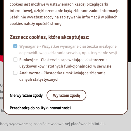
cookies jest możliwe w ustawieniach każdej przeglądarki
internetowej, dzięki czemu nie będą zbierane żadne informacje.
Jeżeli nie wyrażasz zgody na zapisywanie informacji w plikach
cookies należy opuścić stronę.
Zaznacz cookies, które akceptujesz:
Wymagane - Wszystkie wymagane ciasteczka niezbędne
do prawidłowego działania serwisu, np. utrzymanie sesji
Funkcyjne - Ciasteczka zapewniające dostarczenie
użytkownikowi istotnych funkcjonalności w serwisie
Analityczne - Ciasteczka umożliwiające zbieranie
Empik Go
danych statystycznych
Od 2 grudnia 2025 roku zapraszamy Użytkowników Biblioteki do odbioru
bezpłatnych kodów dostępu do platformy Empik Go, oferującej ponad 30
Nie wyrażam zgody
Wyrażam zgodę
000 e-booków oraz 25 000 audiobooków i podcastów.
Przechodzę do polityki prywatności
Jak otrzymać bezpłatny kod?
Kody wydawane są osobiście w dowolnej placówce biblioteki.