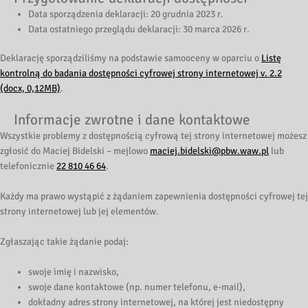
Data sporządzenia deklaracji:
20 grudnia 2023 r.
Data ostatniego przeglądu deklaracji:
30 marca 2026 r.
Deklarację sporządziliśmy na podstawie samooceny w oparciu o
Listę
kontrolną do badania dostępności cyfrowej strony internetowej v. 2.2
(docx, 0,12MB)
.
Informacje zwrotne i dane kontaktowe
Wszystkie problemy z dostępnością cyfrową tej strony internetowej możesz
zgłosić do
Maciej Bidelski
– mejlowo
maciej.bidelski@pbw.waw.pl
lub
telefonicznie
22 810 46 64
.
Każdy ma prawo wystąpić z żądaniem zapewnienia dostępności cyfrowej tej
strony internetowej lub jej elementów.
Zgłaszając takie żądanie podaj:
swoje imię i nazwisko,
swoje dane kontaktowe (np. numer telefonu, e-mail),
dokładny adres strony internetowej, na której jest niedostępny