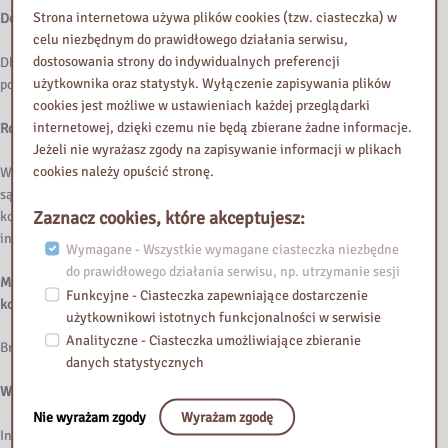
Strona internetowa używa plików cookies (tzw. ciasteczka) w
Dostępność korytarzy, schodów i wind
celu niezbędnym do prawidłowego działania serwisu,
dostosowania strony do indywidualnych preferencji
Dla osób poruszających się na wózkach dostępne są korytarze i pozostałe
użytkownika oraz statystyk. Wyłączenie zapisywania plików
pomieszczenia biblioteczne.
cookies jest możliwe w ustawieniach każdej przeglądarki
internetowej, dzięki czemu nie będą zbierane żadne informacje.
Rodzaje dostosowań wewnątrz budynku
Jeżeli nie wyrażasz zgody na zapisywanie informacji w plikach
cookies należy opuścić stronę.
W budynku znajduje się toaleta dla osób niepełnosprawnych. W budynku
są oznaczenia w alfabecie braila (tabliczki toalety), oznaczenia
Zaznacz cookies, które akceptujesz:
kontrastowe (schody, drzwi). Na wyposażeniu Biblioteki jest pętla
indukcyjna, lupy kontrastowe.
Wymagane - Wszystkie wymagane ciasteczka niezbędne
do prawidłowego działania serwisu, np. utrzymanie sesji
Miejsca parkingowe wyznaczone dla osób niepełnosprawnych i sposób
Funkcyjne - Ciasteczka zapewniające dostarczenie
korzystania z nich
użytkownikowi istotnych funkcjonalności w serwisie
Analityczne - Ciasteczka umożliwiające zbieranie
Brak miejsc parkingowych dla osób niepełnosprawnych.
danych statystycznych
Wstęp z psem asystującym
Nie wyrażam zgody
Wyrażam zgodę
Informujemy, że na teren budynku można wejść z psem asystującym oraz