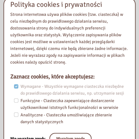
Polityka cookies i prywatności
Strona internetowa używa plików cookies (tzw. ciasteczka) w
celu niezbędnym do prawidłowego działania serwisu,
dostosowania strony do indywidualnych preferencji
użytkownika oraz statystyk. Wyłączenie zapisywania plików
cookies jest możliwe w ustawieniach każdej przeglądarki
28 kwietnia 2026
internetowej, dzięki czemu nie będą zbierane żadne informacje.
Jeżeli nie wyrażasz zgody na zapisywanie informacji w plikach
Kody Legimi!
cookies należy opuścić stronę.
Zaznacz cookies, które akceptujesz:
Wymagane - Wszystkie wymagane ciasteczka niezbędne
do prawidłowego działania serwisu, np. utrzymanie sesji
Funkcyjne - Ciasteczka zapewniające dostarczenie
użytkownikowi istotnych funkcjonalności w serwisie
Analityczne - Ciasteczka umożliwiające zbieranie
danych statystycznych
Nie wyrażam zgody
Wyrażam zgodę