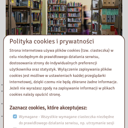
Polityka cookies i prywatności
Strona internetowa używa plików cookies (tzw. ciasteczka) w
celu niezbędnym do prawidłowego działania serwisu,
dostosowania strony do indywidualnych preferencji
użytkownika oraz statystyk. Wyłączenie zapisywania plików
Przeczytaj
cookies jest możliwe w ustawieniach każdej przeglądarki
internetowej, dzięki czemu nie będą zbierane żadne informacje.
Uwaga! Zmiana godzin otwarcia w lipcu i w sierpniu.
Jeżeli nie wyrażasz zgody na zapisywanie informacji w plikach
Uwaga! Zmiana godzin otwarcia Biblioteki Pedagogicznej w
cookies należy opuścić stronę.
Żyrardowie
„Biały Kruk” – trzecia edycja konkursu dla dziennikarzy mediów
Zaznacz cookies, które akceptujesz:
lokalnych
Podstawowe kierunki realizacji polityki oświatowej państwa w roku
Wymagane - Wszystkie wymagane ciasteczka niezbędne
szkolnym 2026/2027
do prawidłowego działania serwisu, np. utrzymanie sesji