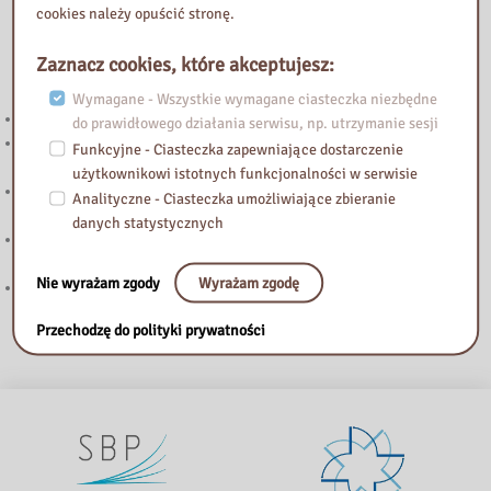
cookies należy opuścić stronę.
Zaznacz cookies, które akceptujesz:
Przeczytaj
Wymagane - Wszystkie wymagane ciasteczka niezbędne
Uwaga! Zmiana godzin otwarcia w lipcu i w sierpniu.
do prawidłowego działania serwisu, np. utrzymanie sesji
Uwaga! Zmiana godzin otwarcia Biblioteki Pedagogicznej w
Funkcyjne - Ciasteczka zapewniające dostarczenie
Żyrardowie
użytkownikowi istotnych funkcjonalności w serwisie
„Biały Kruk” – trzecia edycja konkursu dla dziennikarzy mediów
Analityczne - Ciasteczka umożliwiające zbieranie
lokalnych
danych statystycznych
Podstawowe kierunki realizacji polityki oświatowej państwa w roku
szkolnym 2026/2027
Nie wyrażam zgody
Wyrażam zgodę
Znamy laureatów IV edycji konkursu czytelniczego
Przechodzę do polityki prywatności