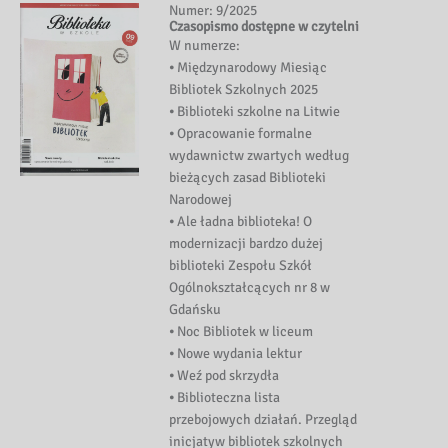
Numer: 9/2025
Czasopismo dostępne w czytelni
W numerze:
⦁ Międzynarodowy Miesiąc
Bibliotek Szkolnych 2025
⦁ Biblioteki szkolne na Litwie
⦁ Opracowanie formalne
wydawnictw zwartych według
bieżących zasad Biblioteki
Narodowej
⦁ Ale ładna biblioteka! O
modernizacji bardzo dużej
biblioteki Zespołu Szkół
Ogólnokształcących nr 8 w
Gdańsku
⦁ Noc Bibliotek w liceum
⦁ Nowe wydania lektur
⦁ Weź pod skrzydła
⦁ Biblioteczna lista
przebojowych działań. Przegląd
inicjatyw bibliotek szkolnych