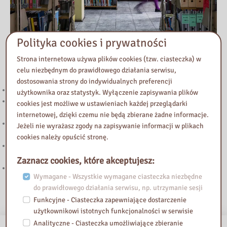
Polityka cookies i prywatności
Strona internetowa używa plików cookies (tzw. ciasteczka) w
Przeczytaj
celu niezbędnym do prawidłowego działania serwisu,
dostosowania strony do indywidualnych preferencji
Uwaga! Zmiana godzin otwarcia w lipcu i w sierpniu.
użytkownika oraz statystyk. Wyłączenie zapisywania plików
Uwaga! Zmiana godzin otwarcia Biblioteki Pedagogicznej w
cookies jest możliwe w ustawieniach każdej przeglądarki
Żyrardowie
internetowej, dzięki czemu nie będą zbierane żadne informacje.
„Biały Kruk” – trzecia edycja konkursu dla dziennikarzy mediów
Jeżeli nie wyrażasz zgody na zapisywanie informacji w plikach
lokalnych
cookies należy opuścić stronę.
Podstawowe kierunki realizacji polityki oświatowej państwa w roku
szkolnym 2026/2027
Zaznacz cookies, które akceptujesz:
Znamy laureatów IV edycji konkursu czytelniczego
Wymagane - Wszystkie wymagane ciasteczka niezbędne
do prawidłowego działania serwisu, np. utrzymanie sesji
Funkcyjne - Ciasteczka zapewniające dostarczenie
użytkownikowi istotnych funkcjonalności w serwisie
Analityczne - Ciasteczka umożliwiające zbieranie