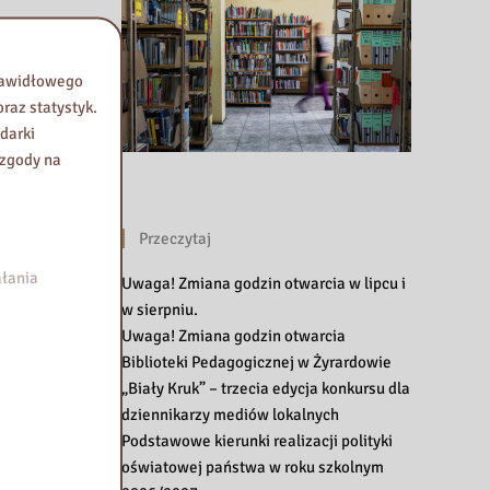
prawidłowego
raz statystyk.
darki
 zgody na
Przeczytaj
łania
Uwaga! Zmiana godzin otwarcia w lipcu i
w sierpniu.
Uwaga! Zmiana godzin otwarcia
Biblioteki Pedagogicznej w Żyrardowie
„Biały Kruk” – trzecia edycja konkursu dla
dziennikarzy mediów lokalnych
Podstawowe kierunki realizacji polityki
oświatowej państwa w roku szkolnym