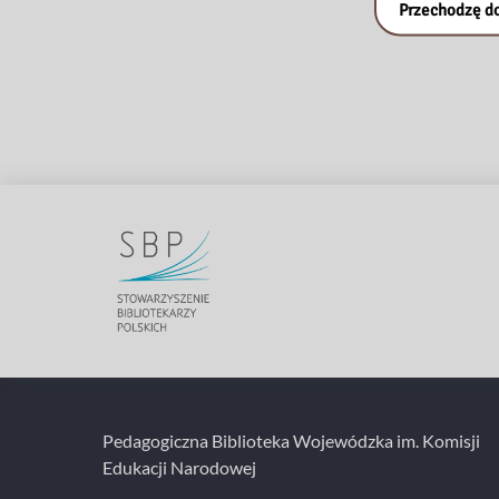
Przechodzę do
Pedagogiczna Biblioteka Wojewódzka im. Komisji
Edukacji Narodowej