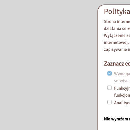
Polityka
Strona intern
działania ser
Wyłączenie za
internetowej,
zapisywanie i
Zaznacz co
Wymagan
serwisu,
Funkcyjn
funkcjon
Analityc
Nie wyrażam 