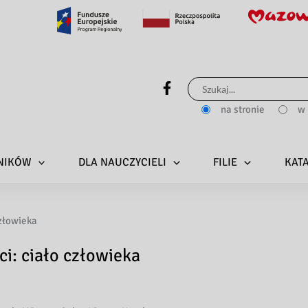
Szukaj
dla:
na stronie
w 
LNIKÓW
DLA NAUCZYCIELI
FILIE
KAT
człowieka
i: ciało człowieka