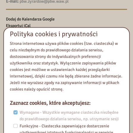
E-mail:
pbw.zyrardow@pbw.waw.pl
Dodaj do Kalendarza Google
Eksportuj iCal
Polityka cookies i prywatności
Rejestracja na wydarzenie
Strona internetowa używa plików cookies (tzw. ciasteczka) w
celu niezbędnym do prawidłowego działania serwisu,
Rejestracja rozpoczyna się:
dostosowania strony do indywidualnych preferencji
3 luty 2026, 09:43
użytkownika oraz statystyk. Wyłączenie zapisywania plików
Rejestracja kończy się:
cookies jest możliwe w ustawieniach każdej przeglądarki
11 luty 2026, 09:00
internetowej, dzięki czemu nie będą zbierane żadne informacje.
Jeżeli nie wyrażasz zgody na zapisywanie informacji w plikach
Zapisy zakończone
cookies należy opuścić stronę.
Zaznacz cookies, które akceptujesz:
Dodatkowe wymagania:
Nie
Wydarzenie nie podlega weryfikacji uczestników przez
Wymagane - Wszystkie wymagane ciasteczka niezbędne
administratora. Uczestnicy są automatycznie potwierdzani przez
do prawidłowego działania serwisu, np. utrzymanie sesji
system.
Funkcyjne - Ciasteczka zapewniające dostarczenie
użytkownikowi istotnych funkcjonalności w serwisie