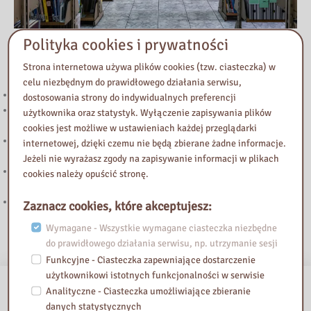
Polityka cookies i prywatności
Przeczytaj
Strona internetowa używa plików cookies (tzw. ciasteczka) w
celu niezbędnym do prawidłowego działania serwisu,
Uwaga! Zmiana godzin otwarcia w lipcu i w sierpniu.
dostosowania strony do indywidualnych preferencji
Uwaga! Zmiana godzin otwarcia Biblioteki Pedagogicznej w
użytkownika oraz statystyk. Wyłączenie zapisywania plików
Żyrardowie
cookies jest możliwe w ustawieniach każdej przeglądarki
„Biały Kruk” – trzecia edycja konkursu dla dziennikarzy mediów
internetowej, dzięki czemu nie będą zbierane żadne informacje.
lokalnych
Jeżeli nie wyrażasz zgody na zapisywanie informacji w plikach
Podstawowe kierunki realizacji polityki oświatowej państwa w roku
cookies należy opuścić stronę.
szkolnym 2026/2027
Znamy laureatów IV edycji konkursu czytelniczego
Zaznacz cookies, które akceptujesz:
Wymagane - Wszystkie wymagane ciasteczka niezbędne
do prawidłowego działania serwisu, np. utrzymanie sesji
Funkcyjne - Ciasteczka zapewniające dostarczenie
użytkownikowi istotnych funkcjonalności w serwisie
Analityczne - Ciasteczka umożliwiające zbieranie
danych statystycznych