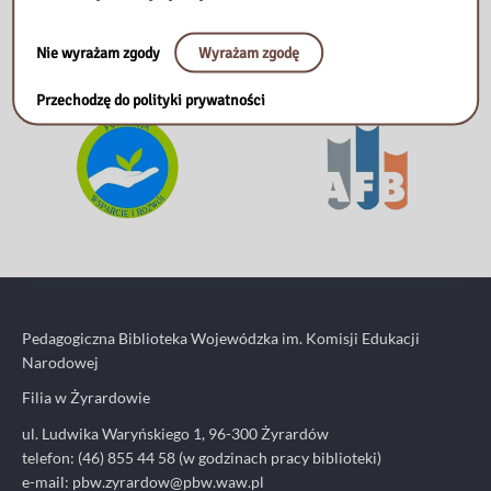
Nie wyrażam zgody
Wyrażam zgodę
Przechodzę do polityki prywatności
Pedagogiczna Biblioteka Wojewódzka im. Komisji Edukacji
Narodowej
Filia w Żyrardowie
ul. Ludwika Waryńskiego 1, 96-300 Żyrardów
telefon: (46) 855 44 58 (w godzinach pracy biblioteki)
e-mail:
pbw.zyrardow@pbw.waw.pl