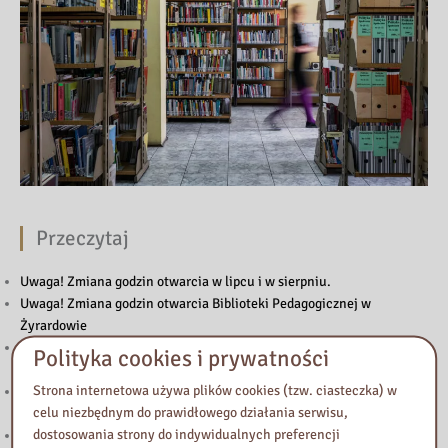
Przeczytaj
Uwaga! Zmiana godzin otwarcia w lipcu i w sierpniu.
Uwaga! Zmiana godzin otwarcia Biblioteki Pedagogicznej w
Żyrardowie
„Biały Kruk” – trzecia edycja konkursu dla dziennikarzy mediów
Polityka cookies i prywatności
lokalnych
Strona internetowa używa plików cookies (tzw. ciasteczka) w
Podstawowe kierunki realizacji polityki oświatowej państwa w roku
celu niezbędnym do prawidłowego działania serwisu,
szkolnym 2026/2027
dostosowania strony do indywidualnych preferencji
Znamy laureatów IV edycji konkursu czytelniczego