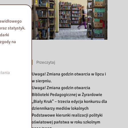
prawidłowego
raz statystyk.
darki
 zgody na
Przeczytaj
łania
Uwaga! Zmiana godzin otwarcia w lipcu i
w sierpniu.
Uwaga! Zmiana godzin otwarcia
Biblioteki Pedagogicznej w Żyrardowie
„Biały Kruk” – trzecia edycja konkursu dla
dziennikarzy mediów lokalnych
Podstawowe kierunki realizacji polityki
oświatowej państwa w roku szkolnym