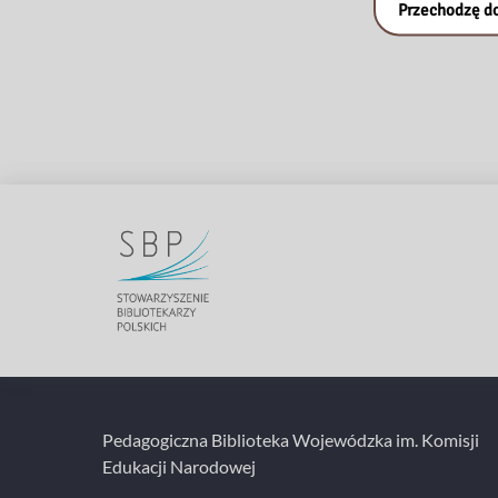
Przechodzę do
Pedagogiczna Biblioteka Wojewódzka im. Komisji
Edukacji Narodowej