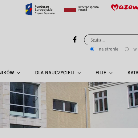
Szukaj
dla:
na stronie
w 
LNIKÓW
DLA NAUCZYCIELI
FILIE
KAT