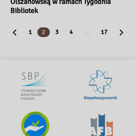
Olszanowską w ramach Tygodnia
Bibliotek
1
2
3
4
…
17