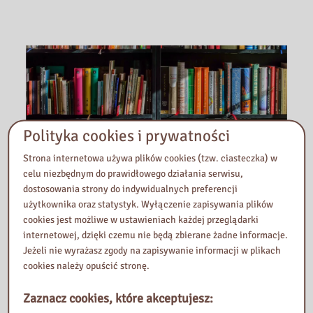
Polityka cookies i prywatności
Strona internetowa używa plików cookies (tzw. ciasteczka) w
celu niezbędnym do prawidłowego działania serwisu,
dostosowania strony do indywidualnych preferencji
użytkownika oraz statystyk. Wyłączenie zapisywania plików
cookies jest możliwe w ustawieniach każdej przeglądarki
2025-09-10
internetowej, dzięki czemu nie będą zbierane żadne informacje.
Jeżeli nie wyrażasz zgody na zapisywanie informacji w plikach
Spotkanie sieci współpracy i
cookies należy opuścić stronę.
samokształcenia nauczycieli
Zaznacz cookies, które akceptujesz:
bibliotekarzy szkolnych