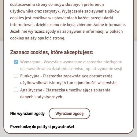
dostosowania strony do indywidualnych preferencji
użytkownika oraz statystyk. Wyłączenie zapisywania plików
Dodaj do Kalendarza Google
cookies jest możliwe w ustawieniach każdej przeglądarki
Eksportuj iCal
internetowej, dzięki czemu nie będą zbierane żadne informacje.
Jeżeli nie wyrażasz zgody na zapisywanie informacji w plikach
cookies należy opuścić stronę.
Zaznacz cookies, które akceptujesz:
Wymagane - Wszystkie wymagane ciasteczka niezbędne
do prawidłowego działania serwisu, np. utrzymanie sesji
Funkcyjne - Ciasteczka zapewniające dostarczenie
użytkownikowi istotnych funkcjonalności w serwisie
Analityczne - Ciasteczka umożliwiające zbieranie
danych statystycznych
Nie wyrażam zgody
Wyrażam zgodę
Przechodzę do polityki prywatności