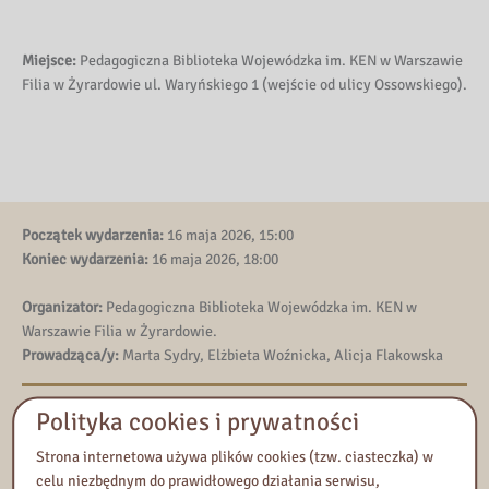
Miejsce:
Pedagogiczna Biblioteka Wojewódzka im. KEN w Warszawie
Filia w Żyrardowie ul. Waryńskiego 1 (wejście od ulicy Ossowskiego).
Początek wydarzenia:
16 maja 2026, 15:00
Koniec wydarzenia:
16 maja 2026, 18:00
Organizator:
Pedagogiczna Biblioteka Wojewódzka im. KEN w
Warszawie Filia w Żyrardowie.
Prowadząca/y:
Marta Sydry, Elżbieta Woźnicka, Alicja Flakowska
Polityka cookies i prywatności
Kontakt
Tel:
46 855 44 58
Strona internetowa używa plików cookies (tzw. ciasteczka) w
E-mail:
pbw.zyrardow@pbw.waw.pl
celu niezbędnym do prawidłowego działania serwisu,